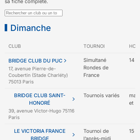
sa fiche complète.
Rechercher un club ou un tournoi
Dimanche
CLUB
TOURNOI
HOR
Simultané
14 h
BRIDGE CLUB DU PUC
Rondes de
17, avenue Pierre-de-
France
Coubertin (Stade Charléty)
75013 Paris
BRIDGE CLUB SAINT-
Tournois variés
mati
HONORÉ
et s
39, avenue Victor-Hugo 75116
Paris
LE VICTORIA FRANCE
Tournoi de
15 h
BRIDGE
l’après-midi