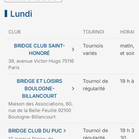
Lundi
CLUB
TOURNOI
HORAIR
BRIDGE CLUB SAINT-
Tournois
matin, 
HONORÉ
variés
et soiré
39, avenue Victor-Hugo 75116
Paris
BRIDGE ET LOISIRS
Tournoi de
19 h à 2
BOULOGNE-
régularité
BILLANCOURT
Maison des Associations, 60,
rue de la Belle-Feuille 92100
Boulogne-Billancourt
Tournoi de
19 h 30
BRIDGE CLUB DU PUC
régularité
30
17, avenue Pierre-de-