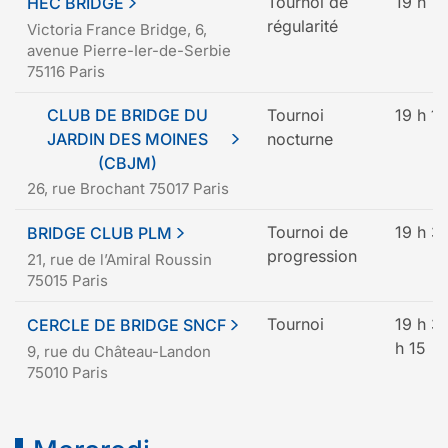
Tournoi de
19 h
HEC BRIDGE
régularité
Victoria France Bridge, 6,
avenue Pierre-Ier-de-Serbie
75116 Paris
CLUB DE BRIDGE DU
Tournoi
19 h 15
JARDIN DES MOINES
nocturne
(CBJM)
26, rue Brochant 75017 Paris
Tournoi de
19 h 3
BRIDGE CLUB PLM
progression
21, rue de l’Amiral Roussin
75015 Paris
Tournoi
19 h 3
CERCLE DE BRIDGE SNCF
h 15
9, rue du Château-Landon
75010 Paris