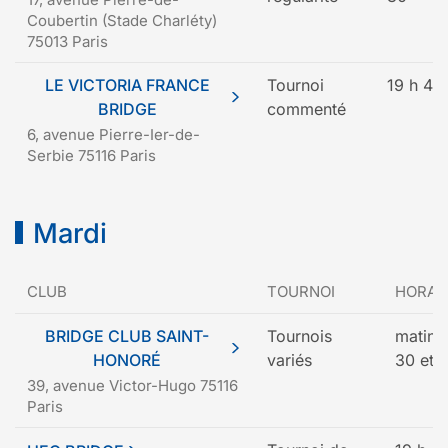
Coubertin (Stade Charléty)
75013 Paris
LE VICTORIA FRANCE
Tournoi
19 h 45
BRIDGE
commenté
6, avenue Pierre-Ier-de-
Serbie 75116 Paris
Mardi
CLUB
TOURNOI
HORAI
BRIDGE CLUB SAINT-
Tournois
matin, 
HONORÉ
variés
30 et s
39, avenue Victor-Hugo 75116
Paris