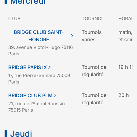
Mercredi
CLUB
TOURNOI
HORAIR
BRIDGE CLUB SAINT-
Tournois
matin, 
HONORÉ
variés
et soiré
39, avenue Victor-Hugo 75116
Paris
Tournoi de
19 h 15
BRIDGE PARIS IX
régularité
17, rue Pierre-Semard 75009
Paris
Tournoi de
20 h
BRIDGE CLUB PLM
régularité
21, rue de l’Amiral Roussin
75015 Paris
Jeudi